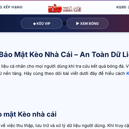
G XẾP HẠNG
KQBD 
⚽️
◈ KÈO VIP
▶ XEM BÓNG
Bảo Mật Kèo Nhà Cái – An Toàn Dữ Li
dữ liệu cá nhân cho mọi người dùng khi tra cứu kết quả bóng đá.
ừ nền tảng. Hãy cùng theo dõi bài viết dưới đây để hiểu cách
K
o mật Kèo nhà cái
 về việc thu thập, lưu trữ và xử lý dữ liệu người dùng. Khi truy