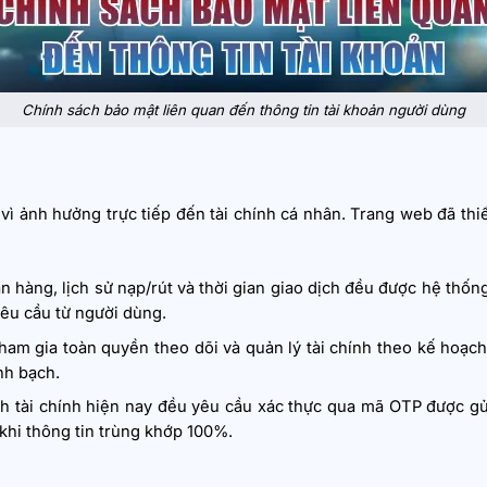
Chính sách bảo mật liên quan đến thông tin tài khoản người dùng
ì ảnh hưởng trực tiếp đến tài chính cá nhân. Trang web đã thi
ân hàng, lịch sử nạp/rút và thời gian giao dịch đều được hệ thốn
yêu cầu từ người dùng.
m gia toàn quyền theo dõi và quản lý tài chính theo kế hoạch c
nh bạch.
ịch tài chính hiện nay đều yêu cầu xác thực qua mã OTP được gửi
khi thông tin trùng khớp 100%.