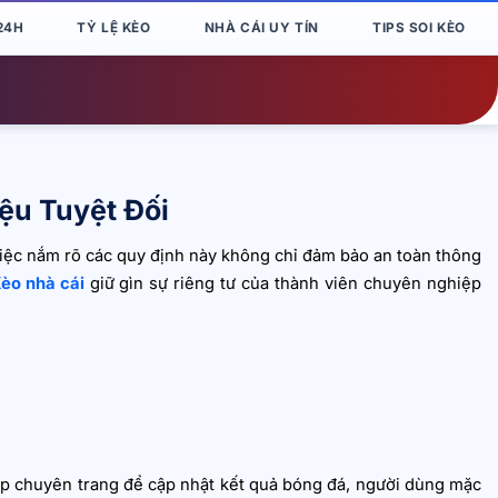
24H
TỶ LỆ KÈO
NHÀ CÁI UY TÍN
TIPS SOI KÈO
ệu Tuyệt Đối
 Việc nắm rõ các quy định này không chỉ đảm bảo an toàn thông
èo nhà cái
giữ gìn sự riêng tư của thành viên chuyên nghiệp
 cập chuyên trang để cập nhật kết quả bóng đá, người dùng mặc