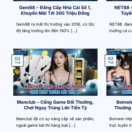
Gem88 – Đẳng Cấp Nhà Cái Số 1,
NET88 –
Khuyến Mãi Tới 300 Triệu Đồng
Tuyế
Gem88 ra mắt thị trường vào 2018, có tốc
NET88 đang 
độ tăng trưởng lên đến 130% [...]
trường cá cư
02
02
Th4
Th4
Manclub – Cổng Game Đổi Thưởng,
Bomwin
Chơi Ngay Trúng Lớn Tiền Tỷ
Thưởng 
Manclub đã có sự nâng cấp về sản phẩm,
Bomwin hiện
ngoài game bài thì hàng loạt [...]
trực tuyến h