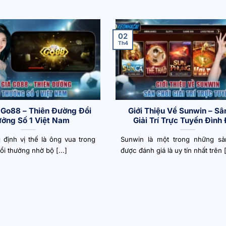
02
Th4
 Go88 – Thiên Đường Đổi
Giới Thiệu Về Sunwin – Sâ
ởng Số 1 Việt Nam
Giải Trí Trực Tuyến Đìn
định vị thế là ông vua trong
Sunwin là một trong những s
i thưởng nhờ bộ [...]
được đánh giá là uy tín nhất trên [