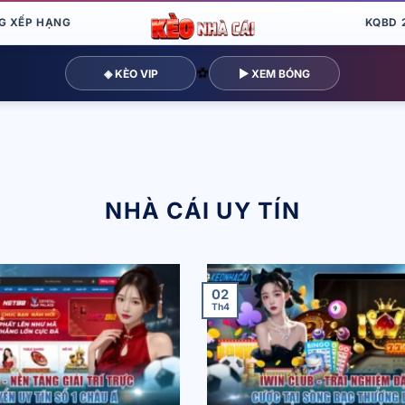
G XẾP HẠNG
KQBD 
⚽️
◈ KÈO VIP
▶ XEM BÓNG
NHÀ CÁI UY TÍN
02
Th4