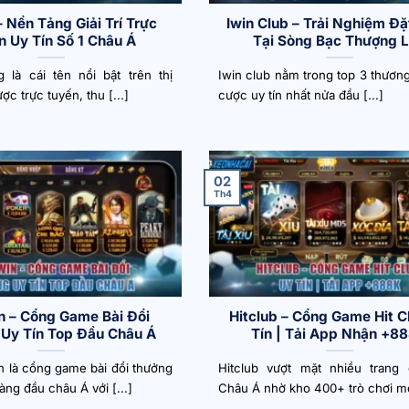
 Nền Tảng Giải Trí Trực
Iwin Club – Trải Nghiệm Đ
n Uy Tín Số 1 Châu Á
Tại Sòng Bạc Thượng 
là cái tên nổi bật trên thị
Iwin club nằm trong top 3 thương
ợc trực tuyến, thu [...]
cược uy tín nhất nửa đầu [...]
02
Th4
 – Cổng Game Bài Đổi
Hitclub – Cổng Game Hit C
Uy Tín Top Đầu Châu Á
Tín | Tải App Nhận +8
 là cổng game bài đổi thưởng
Hitclub vượt mặt nhiều trang 
àng đầu châu Á với [...]
Châu Á nhờ kho 400+ trò chơi mới