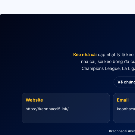
Kèo nhà cái
cập nhật tỷ lệ kèo 
nhà cái, soi kèo bóng đá c
Champions League, La Liga,
Về chúng
Website
Email
https://keonhacai5.ink/
keonhaca
#keonhacai #keo