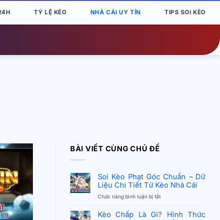
24H
TỶ LỆ KÈO
NHÀ CÁI UY TÍN
TIPS SOI KÈO
BÀI VIẾT CÙNG CHỦ ĐỀ
Soi Kèo Phạt Góc Chuẩn – Dữ
Liệu Chi Tiết Từ Kèo Nhà Cái
ở
Chức năng bình luận bị tắt
Soi
Kèo
Kèo Chấp Là Gì? Hình Thức
Phạt