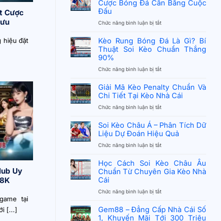
Cược Bóng Đá Cân Bằng Cuộc
Góc
Đấu
ặt Cược
Chuẩn
Lưu
ở
Chức năng bình luận bị tắt
–
Kèo
Dữ
Chấp
Liệu
 hiệu đặt
Kèo Rung Bóng Đá Là Gì? Bí
Là
Chi
Thuật Soi Kèo Chuẩn Thắng
Gì?
Tiết
90%
Hình
Từ
ở
Chức năng bình luận bị tắt
Thức
Kèo
Kèo
Cược
Nhà
Rung
Bóng
Giải Mã Kèo Penalty Chuẩn Và
Cái
Bóng
Đá
Chi Tiết Tại Kèo Nhà Cái
Đá
Cân
ở
Chức năng bình luận bị tắt
Là
Bằng
Giải
Gì?
Cuộc
Mã
Soi Kèo Châu Á – Phân Tích Dữ
Bí
Đấu
Kèo
Thuật
Liệu Dự Đoán Hiệu Quả
Penalty
Soi
ở
Chức năng bình luận bị tắt
Chuẩn
Kèo
Soi
Và
Chuẩn
Kèo
Học Cách Soi Kèo Châu Âu
Chi
Thắng
Châu
lub Uy
Tiết
Chuẩn Từ Chuyên Gia Kèo Nhà
90%
Á
Tại
Cái
88K
–
Kèo
ở
Chức năng bình luận bị tắt
Phân
Nhà
game tại
Học
Tích
Cái
Cách
Dữ
Gem88 – Đẳng Cấp Nhà Cái Số
 [...]
Soi
Liệu
1, Khuyến Mãi Tới 300 Triệu