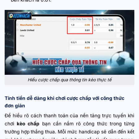
Hiểu cược chấp qua thông tin kèo thực tế
Tính tiền dễ dàng khi chơi cược chấp với công thức
đơn giản
Để hiểu rõ cách thanh toán của nền tảng trực tuyến khi
chơi
kèo chấp
bạn cần nắm rõ công thức trong từng
trường hợp thắng thua. Mỗi mức handicap sẽ dẫn đến kết