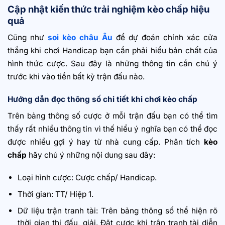
Cập nhật kiến thức trải nghiệm kèo chấp hiệu
quả
Cũng như
soi kèo châu Âu
để dự đoán chính xác cửa
thắng khi chơi Handicap bạn cần phải hiểu bản chất của
hình thức cược. Sau đây là những thông tin cần chú ý
trước khi vào tiền bất kỳ trận đấu nào.
Hướng dẫn đọc thông số chi tiết khi chơi kèo chấp
Trên bảng thông số cược ở mỗi trận đấu bạn có thể tìm
thấy rất nhiều thông tin vì thế hiểu ý nghĩa bạn có thể đọc
được nhiều gợi ý hay từ nhà cung cấp. Phân tích
kèo
chấp
hãy chú ý những nội dung sau đây:
Loại hình cược: Cược chấp/ Handicap.
Thời gian: TT/ Hiệp 1.
Dữ liệu trận tranh tài: Trên bảng thông số thể hiện rõ
thời gian thi đấu, giải. Đặt cược khi trận tranh tài diễn