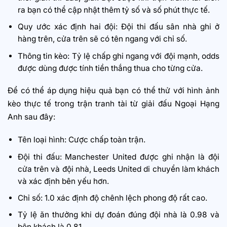
ra bạn có thể cập nhật thêm tỷ số và số phút thực tế.
Quy ước xác định hai đội: Đội thi đấu sân nhà ghi ở
hàng trên, cửa trên sẽ có tên ngang với chỉ số.
Thông tin kèo: Tỷ lệ chấp ghi ngang với đội mạnh, odds
được dùng được tính tiền thắng thua cho từng cửa.
Để có thể áp dụng hiệu quả bạn có thể thử với hình ảnh
kèo thực tế trong trận tranh tài từ giải đấu Ngoại Hạng
Anh sau đây:
Tên loại hình: Cược chấp toàn trận.
Đội thi đấu: Manchester United được ghi nhận là đội
cửa trên và đội nhà, Leeds United di chuyển làm khách
và xác định bên yếu hơn.
Chỉ số: 1.0 xác định độ chênh lệch phong độ rất cao.
Tỷ lệ ăn thưởng khi dự đoán đúng đội nhà là 0.98 và
bên khách là 0.81.