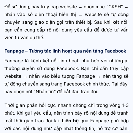
Để sử dụng, hãy truy cập website → chọn mục “CKSH” →
nhấn vào số điện thoại hiển thị → website sẽ tự động
chuyển sang giao diện gọi trên thiết bị. Sau khi kết nối,
bạn cần cung cấp rõ nội dung yêu cầu để được tư vấn
viên tư vấn cụ thể.
Fanpage – Tương tác linh hoạt qua nền tảng Facebook
Fanpage là kênh kết nối linh hoạt, phù hợp với những ai
thường xuyên sử dụng Facebook. Bạn chỉ cần truy cập
website → nhấn vào biểu tượng Fanpage → nền tảng sẽ
tự động chuyển sang trang Facebook chính thức. Tại đây,
hãy chọn nút “Nhắn tin” để bắt đầu trao đổi.
Thời gian phản hồi cực nhanh chóng chỉ trong vòng 1-3
phút. Khi gửi yêu cầu, nên trình bày rõ nội dung để tránh
mất thời gian trao đổi lại.
Liên hệ
qua Fanpage phù hợp
với các nội dung như cập nhật thông tin, hỗ trợ cơ bản,