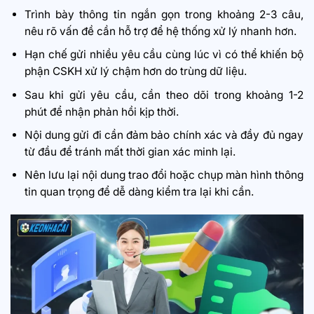
Trình bày thông tin ngắn gọn trong khoảng 2-3 câu,
nêu rõ vấn đề cần hỗ trợ để hệ thống xử lý nhanh hơn.
Hạn chế gửi nhiều yêu cầu cùng lúc vì có thể khiến bộ
phận CSKH xử lý chậm hơn do trùng dữ liệu.
Sau khi gửi yêu cầu, cần theo dõi trong khoảng 1-2
phút để nhận phản hồi kịp thời.
Nội dung gửi đi cần đảm bảo chính xác và đầy đủ ngay
từ đầu để tránh mất thời gian xác minh lại.
Nên lưu lại nội dung trao đổi hoặc chụp màn hình thông
tin quan trọng để dễ dàng kiểm tra lại khi cần.