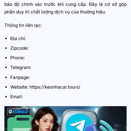
bảo độ chính xác trước khi cung cấp. Đây là cơ sở góp
phần duy trì chất lượng dịch vụ của thương hiệu.
Thông tin liên lạc:
Địa chỉ:
Zipcode:
Phone:
Telegram:
Fanpage:
Website: https://keonhacai.tours/
Email: