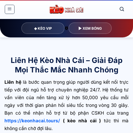
Bỏ
qua
nội
dung
⚽️
◈ KÈO VIP
▶ XEM BÓNG
Liên Hệ Kèo Nhà Cái – Giải Đáp
Mọi Thắc Mắc Nhanh Chóng
Liên hệ
là bước quan trọng giúp người dùng kết nối trực
tiếp với đội ngũ hỗ trợ chuyên nghiệp 24/7. Hệ thống tư
vấn viên của nền tảng xử lý hơn 50,000 yêu cầu mỗi
ngày với thời gian phản hồi siêu tốc trong vòng 30 giây.
Bạn có thể nhận hỗ trợ từ bộ phận CSKH của trang
https://keonhacai.tours/
( kèo nhà cái )
tức thì mà
không cần chờ đợi lâu.