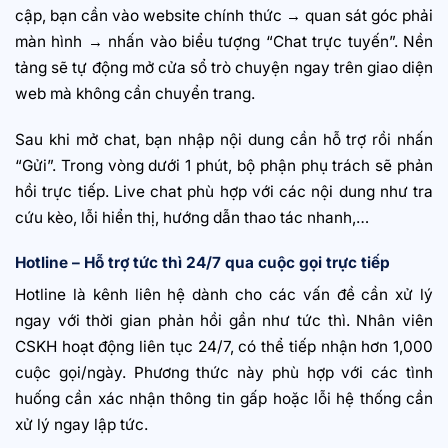
cập, bạn cần vào website chính thức → quan sát góc phải
màn hình → nhấn vào biểu tượng “Chat trực tuyến”. Nền
tảng sẽ tự động mở cửa sổ trò chuyện ngay trên giao diện
web mà không cần chuyển trang.
Sau khi mở chat, bạn nhập nội dung cần hỗ trợ rồi nhấn
“Gửi”. Trong vòng dưới 1 phút, bộ phận phụ trách sẽ phản
hồi trực tiếp. Live chat phù hợp với các nội dung như tra
cứu kèo, lỗi hiển thị, hướng dẫn thao tác nhanh,…
Hotline – Hỗ trợ tức thì 24/7 qua cuộc gọi trực tiếp
Hotline là kênh liên hệ dành cho các vấn đề cần xử lý
ngay với thời gian phản hồi gần như tức thì. Nhân viên
CSKH hoạt động liên tục 24/7, có thể tiếp nhận hơn 1,000
cuộc gọi/ngày. Phương thức này phù hợp với các tình
huống cần xác nhận thông tin gấp hoặc lỗi hệ thống cần
xử lý ngay lập tức.