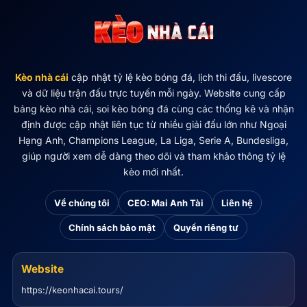
Kèo nhà cái
cập nhật tỷ lệ kèo bóng đá, lịch thi đấu, livescore
và dữ liệu trận đấu trực tuyến mỗi ngày. Website cung cấp
bảng kèo nhà cái, soi kèo bóng đá cùng các thống kê và nhận
định được cập nhật liên tục từ nhiều giải đấu lớn như Ngoại
Hạng Anh, Champions League, La Liga, Serie A, Bundesliga,
giúp người xem dễ dàng theo dõi và tham khảo thông tỷ lệ
kèo mới nhất.
Về chúng tôi
CEO: Mai Anh Tài
Liên hệ
Chính sách bảo mật
Quyền riêng tư
Website
https://keonhacai.tours/