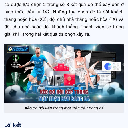
sẽ được lựa chọn 2 trong số 3 kết quả có thể xảy đến ở
hình thức đầu tư 1X2. Những lựa chọn đó là đội khách
thắng hoặc hòa (X2), đội chủ nhà thắng hoặc hòa (1X) và
đội chủ nhà hoặc đội khách thắng. Thành viên sẽ trúng
giải khi 1 trong hai kết quả đã chọn xảy ra.
Kèo cơ hội kép trong một trận đấu bóng đá
Lời kết