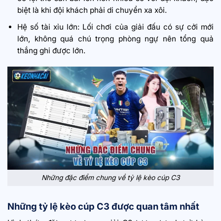
biệt là khi đội khách phải di chuyển xa xôi.
Hệ số tài xỉu lớn: Lối chơi của giải đấu có sự cởi mới
lớn, không quá chú trọng phòng ngự nên tổng quả
thắng ghi được lớn.
Những đặc điểm chung về tỷ lệ kèo cúp C3
Những tỷ lệ kèo cúp C3 được quan tâm nhất