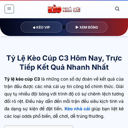
Bỏ
qua
nội
dung
⚽️
◈ KÈO VIP
▶ XEM BÓNG
Tỷ Lệ Kèo Cúp C3 Hôm Nay, Trực
Tiếp Kết Quả Nhanh Nhất
Tỷ lệ kèo cúp C3
là những con số dự đoán về kết quả của
trận đấu được các nhà cái uy tín công bố chính thức. Giải
quy tụ nhiều đội bóng với trình độ có sự chênh lệch tương
đối rõ rệt. Điều này dẫn đến mỗi trận đều siêu kịch tính và
đa dạng sự kiện để đặt tiền.
Kèo nhà cái
giúp bạn liệt kê
các loại odds phổ biến, dễ chơi, dễ trúng thưởng.