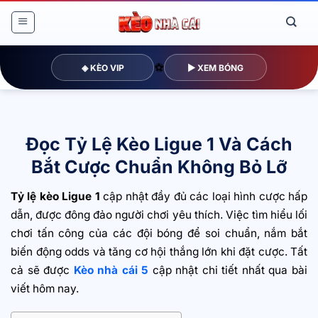
Bỏ
qua
nội
dung
⚽️
◈ KÈO VIP
▶ XEM BÓNG
Đọc Tỷ Lệ Kèo Ligue 1 Và Cách
Bắt Cược Chuẩn Không Bỏ Lỡ
Tỷ lệ kèo Ligue 1
cập nhật đầy đủ các loại hình cược hấp
dẫn, được đông đảo người chơi yêu thích. Việc tìm hiểu lối
chơi tấn công của các đội bóng để soi chuẩn, nắm bắt
biến động odds và tăng cơ hội thắng lớn khi đặt cược. Tất
cả sẽ được
Kèo nhà cái 5
cập nhật chi tiết nhất qua bài
viết hôm nay.